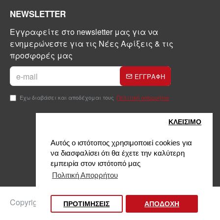
NEWSLETTER
Εγγραφείτε στο newsletter μας για να
ενημερώνεστε για τις Νέες Αφίξεις & τις
προσφορές μας
ΕΓΓΡΑΦΗ
Έχω διαβάσει και αποδέχομαι τους
Πολιτική απορρήτου
ΚΛΕΙΣIΜΟ
Αυτός ο ιστότοπος χρησιμοποιεί cookies για
να διασφαλίσει ότι θα έχετε την καλύτερη
εμπειρία στον ιστότοπό μας
Πολιτική Απορρήτου
Copyright © 2024, Kontinakis, All Rights Reserved
ΠΡΟΤΙΜΗΣΕΙΣ
ΑΠΟΔΟΧΗ