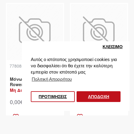
ΚΛΕΙΣIΜΟ
Αυτός ο ιστότοπος χρησιμοποιεί cookies για
77808310
80802011
να διασφαλίσει ότι θα έχετε την καλύτερη
εμπειρία στον ιστότοπό μας
Μόνωση Μοτέρ Σκούπας
Άνω Καπάκι Σκούπας
Πολιτική Απορρήτου
Rowenta
(Κόκκινο) Bosch Gl-30
Μη Διαθέσιμο
Μη Διαθέσιμο
Φίλτρα προϊόντων
ΠΡΟΤΙΜΗΣΕΙΣ
ΑΠΟΔΟΧΗ
0,00€
45,67€