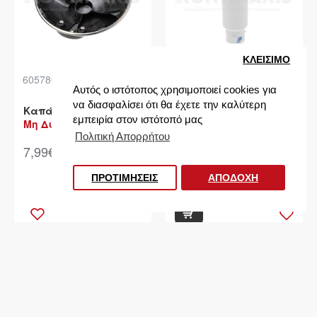
ΚΛΕΙΣIΜΟ
60578090
87174593
Αυτός ο ιστότοπος χρησιμοποιεί cookies για
να διασφαλίσει ότι θα έχετε την καλύτερη
Καπάκι Βραστήρα
Φίλτρο Νερού Tefal
εμπειρία στον ιστότοπό μας
Claris
Μη Διαθέσιμο
Διαθέσιμο σε 1 έως 3
Πολιτική Απορρήτου
7,99€
ημέρες
Φίλτρα προϊόντων
19,40€
ΠΡΟΤΙΜΗΣΕΙΣ
ΑΠΟΔΟΧΗ