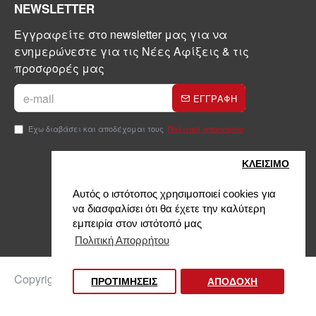
NEWSLETTER
Εγγραφείτε στο newsletter μας για να
ενημερώνεστε για τις Νέες Αφίξεις & τις
προσφορές μας
ΕΓΓΡΑΦΗ
Έχω διαβάσει και αποδέχομαι τους
Πολιτική απορρήτου
ΚΛΕΙΣIΜΟ
Αυτός ο ιστότοπος χρησιμοποιεί cookies για
να διασφαλίσει ότι θα έχετε την καλύτερη
εμπειρία στον ιστότοπό μας
Πολιτική Απορρήτου
Copyright © 2024, Kontinakis, All Rights Reserved
ΠΡΟΤΙΜΗΣΕΙΣ
ΑΠΟΔΟΧΗ