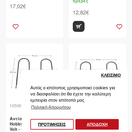
ημέρες
17,02€
12,82€
ΚΛΕΙΣIΜΟ
Αυτός ο ιστότοπος χρησιμοποιεί cookies για
να διασφαλίσει ότι θα έχετε την καλύτερη
εμπειρία στον ιστότοπό μας
10506711
10506712
Πολιτική Απορρήτου
Αντίσταση Τοστιέρας
Αντίσταση Τοστιέρας
Φίλτρα προϊόντων
Hobby 22,5 x 22,5 cm 110
Hobby 28 x 21 cm
ΠΡΟΤΙΜΗΣΕΙΣ
ΑΠΟΔΟΧΗ
Volt - 900 Watt
Διαθέσιμο σε 1 έως 3