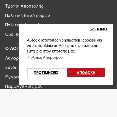
Τρόποι Αποστολής
Πολιτική Επιστροφών
Πολιτική Απορρήτου
ΚΛΕΙΣIΜΟ
Όροι και Προϋποθέσεις
Αυτός ο ιστότοπος χρησιμοποιεί cookies για
να διασφαλίσει ότι θα έχετε την καλύτερη
Ο ΛΟΓΑΡΙΑΜΣΟΣ ΜΟΥ
εμπειρία στον ιστότοπό μας
Λογαριασμός
Πολιτική Απορρήτου
Σύνδεση
Φίλτρα προϊόντων
ΠΡΟΤΙΜΗΣΕΙΣ
ΑΠΟΔΟΧΗ
Εγγραφή
Παραγγελίες μου
NEWSLETTER
Εγγραφείτε στο newsletter μας για να
ενημερώνεστε για τις Νέες Αφίξεις & τις