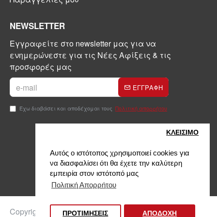
NEWSLETTER
Εγγραφείτε στο newsletter μας για να
ενημερώνεστε για τις Νέες Αφίξεις & τις
προσφορές μας
ΕΓΓΡΑΦΗ
Έχω διαβάσει και αποδέχομαι τους
Πολιτική απορρήτου
ΚΛΕΙΣIΜΟ
Αυτός ο ιστότοπος χρησιμοποιεί cookies για
να διασφαλίσει ότι θα έχετε την καλύτερη
εμπειρία στον ιστότοπό μας
Πολιτική Απορρήτου
Φίλτρα προϊόντων
Copyright © 2024, Kontinakis, All Rights Reserved
ΠΡΟΤΙΜΗΣΕΙΣ
ΑΠΟΔΟΧΗ