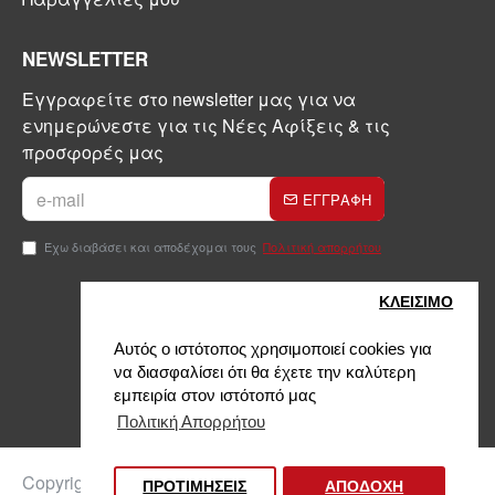
NEWSLETTER
Εγγραφείτε στο newsletter μας για να
ενημερώνεστε για τις Νέες Αφίξεις & τις
προσφορές μας
ΕΓΓΡΑΦΗ
Έχω διαβάσει και αποδέχομαι τους
Πολιτική απορρήτου
ΚΛΕΙΣIΜΟ
Αυτός ο ιστότοπος χρησιμοποιεί cookies για
να διασφαλίσει ότι θα έχετε την καλύτερη
εμπειρία στον ιστότοπό μας
Πολιτική Απορρήτου
Φίλτρα προϊόντων
Copyright © 2024, Kontinakis, All Rights Reserved
ΠΡΟΤΙΜΗΣΕΙΣ
ΑΠΟΔΟΧΗ