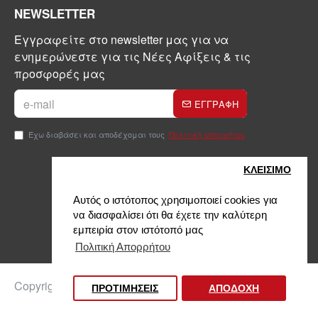
NEWSLETTER
Εγγραφείτε στο newsletter μας για να
ενημερώνεστε για τις Νέες Αφίξεις & τις
προσφορές μας
ΕΓΓΡΑΦΗ
Έχω διαβάσει και αποδέχομαι τους
Πολιτική απορρήτου
ΚΛΕΙΣIΜΟ
Αυτός ο ιστότοπος χρησιμοποιεί cookies για
να διασφαλίσει ότι θα έχετε την καλύτερη
εμπειρία στον ιστότοπό μας
Πολιτική Απορρήτου
Φίλτρα προϊόντων
Copyright © 2024, Kontinakis, All Rights Reserved
ΠΡΟΤΙΜΗΣΕΙΣ
ΑΠΟΔΟΧΗ